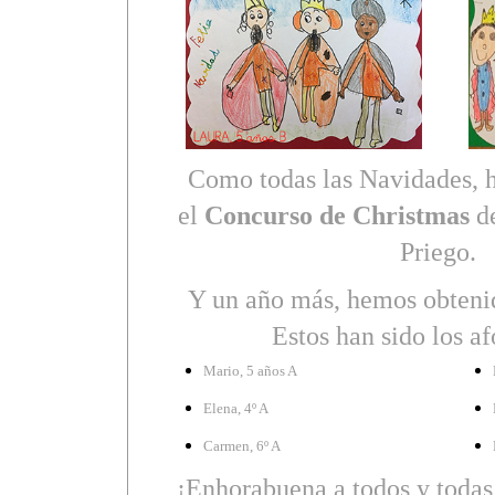
Como todas las Navidades, h
el
Concurso de Christmas
de
Priego.
Y un año más, hemos obtenid
Estos han sido los a
Mario, 5 años A
Elena, 4º A
Carmen, 6º A
¡Enhorabuena a todos y todas 