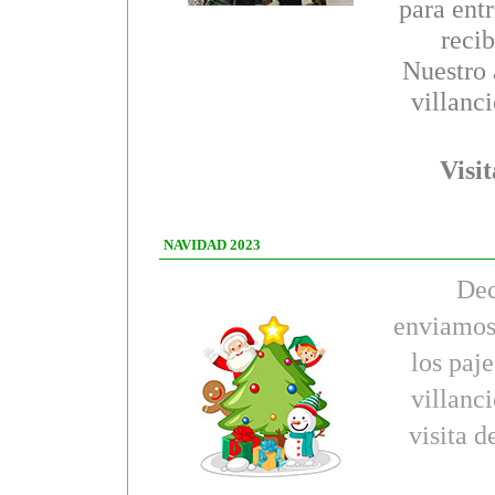
para entr
recib
Nuestro
villanc
Visit
NAVIDAD 2023
Deco
enviamos 
los paj
villanc
visita 