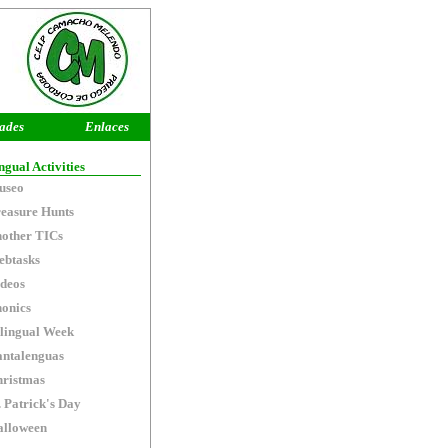
dades
Enlaces
ngual Activities
useo
easure Hunts
other TICs
btasks
deos
onics
lingual Week
ntalenguas
ristmas
. Patrick's Day
lloween