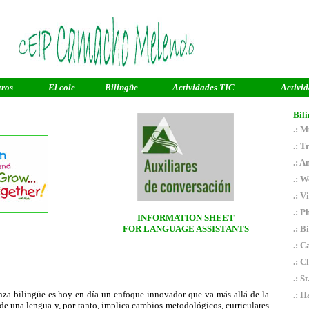
tros
El cole
Bilingüe
Actividades TIC
Activi
Bili
.:
M
.:
Tr
.:
An
.:
We
.:
Vi
.:
Ph
INFORMATION SHEET
FOR LANGUAGE ASSISTANTS
.:
Bi
.:
Ca
.:
Ch
.:
St
bilingüe es hoy en día un enfoque innovador que va más allá de la
.:
Ha
e una lengua y, por tanto, implica cambios metodológicos, curriculares