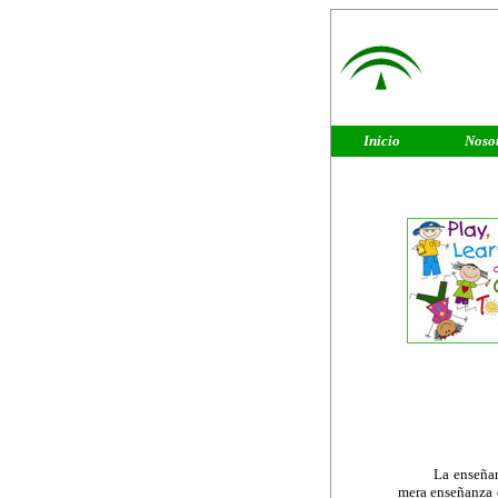
Inicio
Noso
La enseñanza 
mera enseñanza d